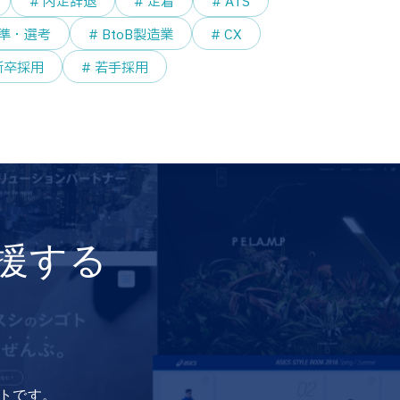
# 内定辞退
# 定着
# ATS
基準・選考
# BtoB製造業
# CX
新卒採用
# 若手採用
援する
イトです。