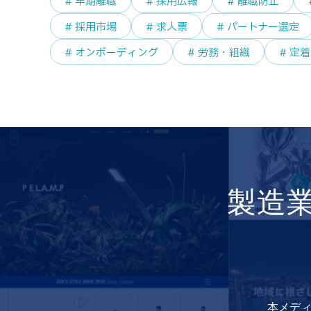
# 早期離職
# 採用広報
# 離職防止
# 採用市場
# 求人票
# パートナー選定
# オンボーディング
# 労務・組織
# 定
製造
本メディ