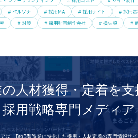
# インナーブランディング
# 採用コスト
# サイト制作
# ペルソナ
# 採用MA
# 採用サイト
# 採用
着率
# 対策
# 採用動画制作会社
# 損失額
# 
業の
人材獲得・定着を支
採用戦略専門メディア
アは、BtoB製造業に特化した採用・人材定着の専門情報サ