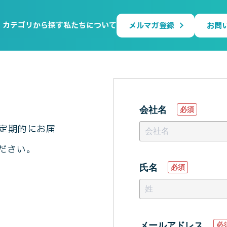
カテゴリから探す
私たちについて
メルマガ登録
お問
会社名
*
定期的にお届
ださい。
氏名
*
メールアドレス