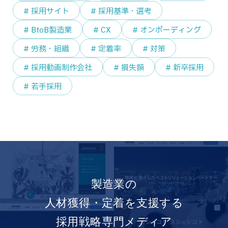
# 採用サイト
# 採用基準・選考
# BtoB製造業
# CX
# オンボーディング
# 労務・組織
# 定着率
# 対策
# 採用動画制作会社
# 損失額
# 新卒採用
# 若手採用
製造業の
人材獲得・定着を支援する
採用戦略専門メディア