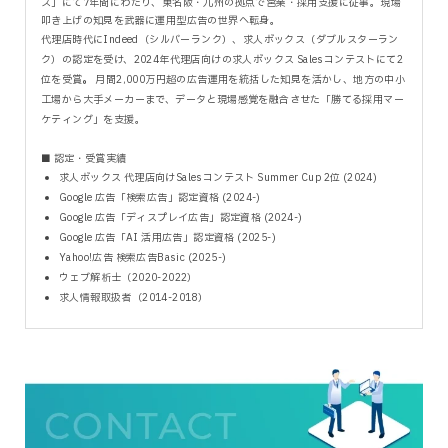
ス」にて7年間にわたり、東名阪・九州の拠点で営業・採用支援に従事。現場
叩き上げの知見を武器に運用型広告の世界へ転身。
代理店時代にIndeed（シルバーランク）、求人ボックス（ダブルスターラン
ク）の認定を受け、2024年代理店向けの求人ボックス Salesコンテストにて2
位を受賞
。
月間2,000万円超の広告運用を統括した知見を活かし、地方の中小
工場から大手メーカーまで、データと現場感覚を融合させた「勝てる採用マー
ケティング」を支援。
■ 認定・受賞実績
求人ボックス 代理店向けSalesコンテスト Summer Cup 2位 (2024)
Google 広告「検索広告」認定資格 (2024-)
Google 広告「ディスプレイ広告」認定資格 (2024-)
Google 広告「AI 活用広告」認定資格 (2025-)
Yahoo!広告 検索広告Basic (2025-)
ウェブ解析士（2020-2022）
求人情報取扱者（2014-2018）