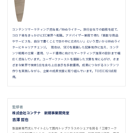
コンテンツマーケティング担当者／Webライター。旅行会社での勤務を経て、
コロナ禍をきっかけにEC業界へ転職。アドバイザー業務で得た「素敵な商品
やサービスを、自分で書くことで世の中に広めたい」という思いからWebライ
ターにキャリアチェンジ。 現在は、SEOを意識した記事制作に加え、コンテ
ンツ戦略の立案・運用、リード獲得に向けたマーケティング施策の設計まで幅
広く担当しています。ユーザーファーストを意識した文章を常に心がけ、さま
ざまな業界で検索1位を含む上位表示を多数獲得。成果につながるコンテンツ
作りを実践しながら、企業の成長支援に取り組んでいます。TOEIC820点取
得。
監修者
株式会社コンテナ 新規事業開発室
吉澤 哲也
製造業専門求人サイトとして国内トップクラスのシェアを誇る「工場ワーク