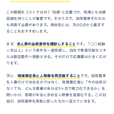
この期間をコストではなく“投資”と位置づけ、現場とも共通
認識を持つことが重要です。そのうえで、採用基準そのもの
も見直す必要があります。具体的には、次の2点から着手す
ることをおすすめします。
まず、
求人票の必須要件を棚卸しすること
です。「○○経験
△年以上」という条件を一度見直し、自社で教育可能なスキ
ルは歓迎要件へ移動させる。それだけで応募層は大きく広が
ります。
次に、
現場責任者と人物像を再定義すること
です。採用基準
を人事だけで決めるのではなく、現場責任者に「今の技術が
なくても、どんな素養があれば3ヶ月で戦力化できるか」を
問いかけ、現場が本当に求める人物像を言語化する。この対
話が、採用基準を実態に即したものへ変えていきます。