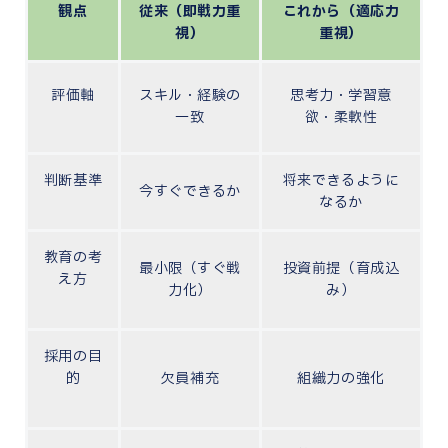
観点
従来（即戦力重
これから（適応力
視）
重視）
評価軸
スキル・経験の
思考力・学習意
一致
欲・柔軟性
判断基準
将来できるように
今すぐできるか
なるか
教育の考
最小限（すぐ戦
投資前提（育成込
え方
力化）
み）
採用の目
的
欠員補充
組織力の強化